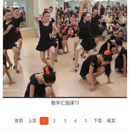
教学汇报课73
首页
上页
1
2
3
4
5
下页
尾页